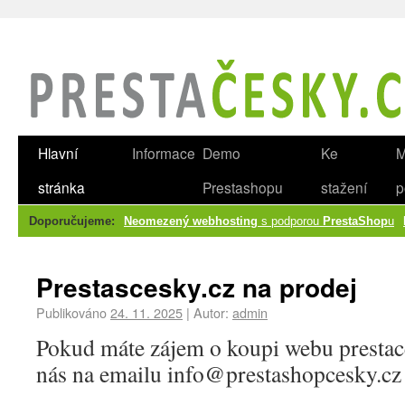
Hlavní
Informace
Demo
Ke
M
stránka
Prestashopu
stažení
p
Doporučujeme:
Neomezený webhosting
s podporou
PrestaShop
u
Prestascesky.cz na prodej
Publikováno
24. 11. 2025
|
Autor:
admin
Pokud máte zájem o koupi webu prestace
nás na emailu info@prestashopcesky.cz