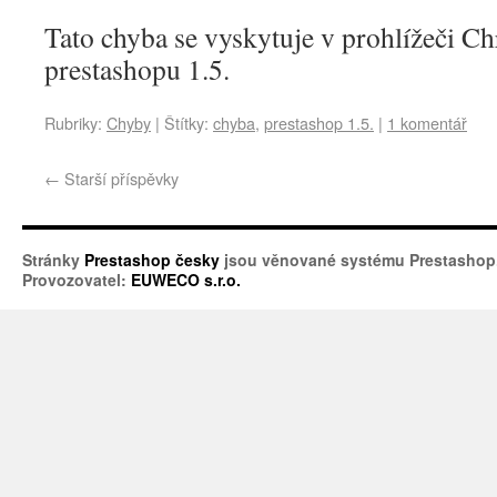
Tato chyba se vyskytuje v prohlížeči Ch
prestashopu 1.5.
Rubriky:
Chyby
|
Štítky:
chyba
,
prestashop 1.5.
|
1 komentář
←
Starší příspěvky
Stránky
Prestashop česky
jsou věnované systému Prestashop
Provozovatel:
EUWECO s.r.o.