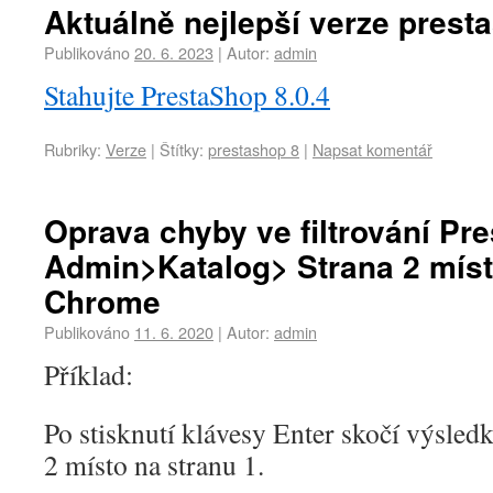
Aktuálně nejlepší verze prest
Publikováno
20. 6. 2023
|
Autor:
admin
Stahujte PrestaShop 8.0.4
Rubriky:
Verze
|
Štítky:
prestashop 8
|
Napsat komentář
Oprava chyby ve filtrování Pr
Admin>Katalog> Strana 2 míst
Chrome
Publikováno
11. 6. 2020
|
Autor:
admin
Příklad:
Po stisknutí klávesy Enter skočí výsledk
2 místo na stranu 1.