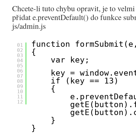
Chcete-li tuto chybu opravit, je to velmi
přidat e.preventDefault() do funkce s
js/admin.js
function formSubmit(e
01
02
{
03
var key;
04
05
06
key = window.even
07
if (key == 13)
08
09
{
10
e.preventDefa
11
12
getE(button).
getE(button).
}
}