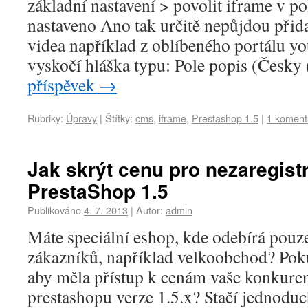
základní nastavení > povolit iframe v 
nastaveno Ano tak určitě nepůjdou přid
videa například z oblíbeného portálu y
vyskočí hláška typu: Pole popis (Česk
příspěvek
→
Rubriky:
Úpravy
|
Štítky:
cms
,
iframe
,
Prestashop 1.5
|
1 koment
Jak skrýt cenu pro nezaregist
PrestaShop 1.5
Publikováno
4. 7. 2013
|
Autor:
admin
Máte speciální eshop, kde odebírá pouz
zákazníků, například velkoobchod? Poku
aby měla přístup k cenám vaše konkurenc
prestashopu verze 1.5.x? Stačí jednoduc