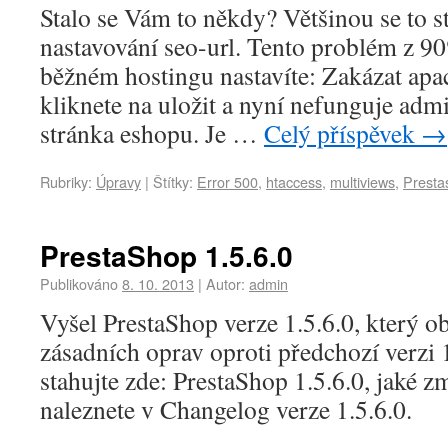
Stalo se Vám to někdy? Většinou se to s
nastavování seo-url. Tento problém z 9
běžném hostingu nastavíte: Zakázat ap
kliknete na uložit a nyní nefunguje admi
stránka eshopu. Je …
Celý příspěvek
→
Rubriky:
Úpravy
|
Štítky:
Error 500
,
htaccess
,
multiviews
,
Presta
PrestaShop 1.5.6.0
Publikováno
8. 10. 2013
|
Autor:
admin
Vyšel PrestaShop verze 1.5.6.0, který o
zásadních oprav oproti předchozí verzi 1
stahujte zde: PrestaShop 1.5.6.0, jaké 
naleznete v Changelog verze 1.5.6.0.