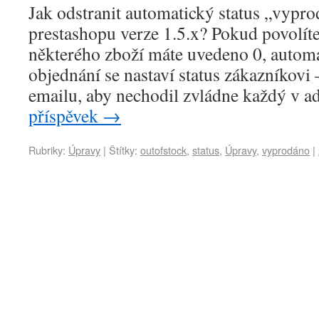
Jak odstranit automatický status „vypro
prestashopu verze 1.5.x? Pokud povolíte
některého zboží máte uvedeno 0, automa
objednání se nastaví status zákazníkovi
emailu, aby nechodil zvládne každý v a
příspěvek
→
Rubriky:
Úpravy
|
Štítky:
outofstock
,
status
,
Úpravy
,
vyprodáno
|