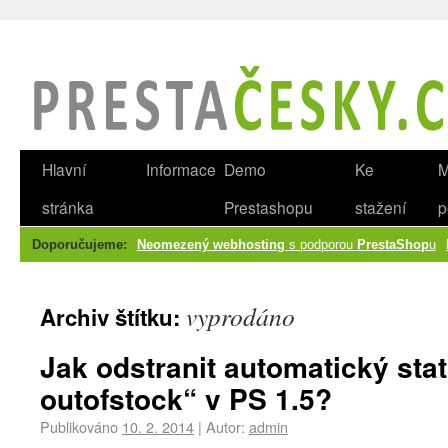
Hlavní
Informace
Demo
Ke
M
stránka
Prestashopu
stažení
p
Doporučujeme:
Neomezený webhosting
s podporou
PrestaShop
u
vyprodáno
Archiv štítku:
Jak odstranit automatický sta
outofstock“ v PS 1.5?
Publikováno
10. 2. 2014
|
Autor:
admin