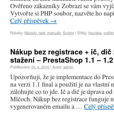
Ověřeno zákazníky Zobrazí se vám vyjížd
Vytvořte si PHP soubor, nazvěte ho na
Celý příspěvek
→
Rubriky:
Návody, rady, manuály
,
Scripty
|
Štítky:
heureka
,
ověře
Nákup bez registrace + ič, di
stažení – PrestaShop 1.1 – 1.2
Publikováno
16. 4. 2010
|
Autor:
admin
Upozorňuji, že je implementace do Pre
na verzi 1.1 final a použití je na vlastní
zálohujte co to jde. Ič a dič je úprava o
Mlčoch. Nákup bez registrace funguje n
vygenerovaném emailu a …
Celý přísp