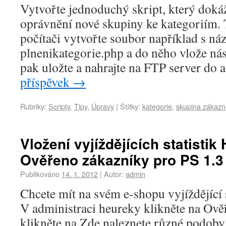
Vytvořte jednoduchý skript, který doká
oprávnění nové skupiny ke kategoriím. 
počítači vytvořte soubor například s n
plnenikategorie.php a do něho vlože ná
pak uložte a nahrajte na FTP server do 
příspěvek
→
Rubriky:
Scripty
,
Tipy
,
Úpravy
|
Štítky:
kategorie
,
skupina zákazn
Vložení vyjíždějících statistik
Ověřeno zákazníky pro PS 1.3
Publikováno
14. 1. 2012
|
Autor:
admin
Chcete mít na svém e-shopu vyjíždějící 
V administraci heureky klikněte na Ově
klikněte na Zde naleznete různé podoby 