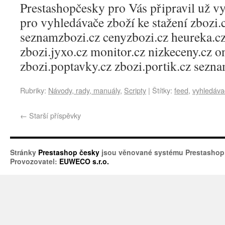
Prestashopčesky pro Vás připravil už v
pro vyhledávače zboží ke stažení zbozi.
seznamzbozi.cz cenyzbozi.cz heureka.cz
zbozi.jyxo.cz monitor.cz nizkeceny.cz o
zbozi.poptavky.cz zbozi.portik.cz sez
Rubriky:
Návody, rady, manuály
,
Scripty
|
Štítky:
feed
,
vyhledáva
←
Starší příspěvky
Stránky
Prestashop česky
jsou věnované systému Prestashop
Provozovatel:
EUWECO s.r.o.