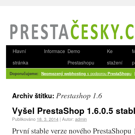
Hlavní
Informace
Demo
Ke
M
stránka
Prestashopu
stažení
p
Doporučujeme:
Neomezený webhosting
s podporou
PrestaShop
u
Prestashop 1.6
Archiv štítku:
Vyšel PrestaShop 1.6.0.5 stab
Publikováno
18. 3. 2014
|
Autor:
admin
První stable verze nového PrestaShopu 1