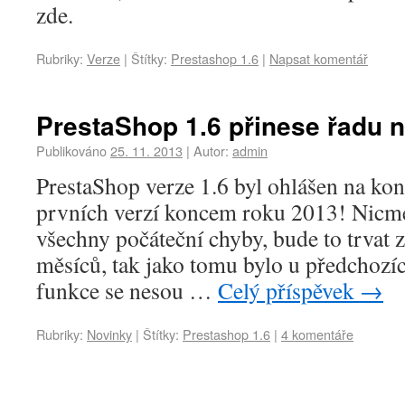
zde.
Rubriky:
Verze
|
Štítky:
Prestashop 1.6
|
Napsat komentář
PrestaShop 1.6 přinese řadu 
Publikováno
25. 11. 2013
|
Autor:
admin
PrestaShop verze 1.6 byl ohlášen na ko
prvních verzí koncem roku 2013! Nicmé
všechny počáteční chyby, bude to trvat z
měsíců, tak jako tomu bylo u předchozíc
funkce se nesou …
Celý příspěvek
→
Rubriky:
Novinky
|
Štítky:
Prestashop 1.6
|
4 komentáře