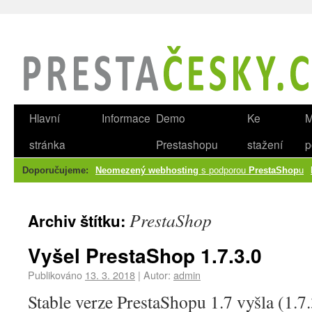
Hlavní
Informace
Demo
Ke
M
stránka
Prestashopu
stažení
p
Doporučujeme:
Neomezený webhosting
s podporou
PrestaShop
u
PrestaShop
Archiv štítku:
Vyšel PrestaShop 1.7.3.0
Publikováno
13. 3. 2018
|
Autor:
admin
Stable verze PrestaShopu 1.7 vyšla (1.7