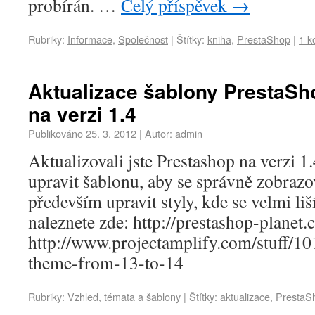
probírán. …
Celý příspěvek
→
Rubriky:
Informace
,
Společnost
|
Štítky:
kniha
,
PrestaShop
|
1 k
Aktualizace šablony PrestaSho
na verzi 1.4
Publikováno
25. 3. 2012
|
Autor:
admin
Aktualizovali jste Prestashop na verzi 1.
upravit šablonu, aby se správně zobrazo
především upravit styly, kde se velmi li
naleznete zde: http://prestashop-planet
http://www.projectamplify.com/stuff/1
theme-from-13-to-14
Rubriky:
Vzhled, témata a šablony
|
Štítky:
aktualizace
,
PrestaS