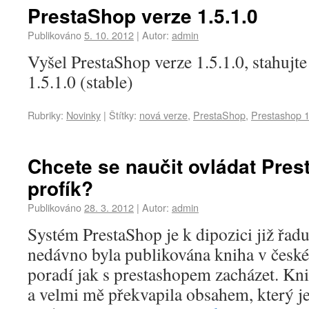
PrestaShop verze 1.5.1.0
Publikováno
5. 10. 2012
|
Autor:
admin
Vyšel PrestaShop verze 1.5.1.0, stahujt
1.5.1.0 (stable)
Rubriky:
Novinky
|
Štítky:
nová verze
,
PrestaShop
,
Prestashop 1
Chcete se naučit ovládat Pres
profík?
Publikováno
28. 3. 2012
|
Autor:
admin
Systém PrestaShop je k dipozici již řadu 
nedávno byla publikována kniha v české
poradí jak s prestashopem zacházet. 
a velmi mě překvapila obsahem, který j