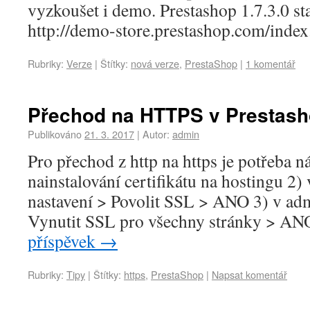
vyzkoušet i demo. Prestashop 1.7.3.0 s
http://demo-store.prestashop.com/inde
Rubriky:
Verze
|
Štítky:
nová verze
,
PrestaShop
|
1 komentář
Přechod na HTTPS v Prestasho
Publikováno
21. 3. 2017
|
Autor:
admin
Pro přechod z http na https je potřeba n
nainstalování certifikátu na hostingu 2)
nastavení > Povolit SSL > ANO 3) v adm
Vynutit SSL pro všechny stránky > AN
příspěvek
→
Rubriky:
Tipy
|
Štítky:
https
,
PrestaShop
|
Napsat komentář