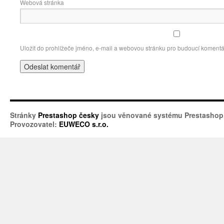
Webová stránka
Uložit do prohlížeče jméno, e-mail a webovou stránku pro budoucí komentá
Stránky
Prestashop česky
jsou věnované systému Prestashop
Provozovatel:
EUWECO s.r.o.