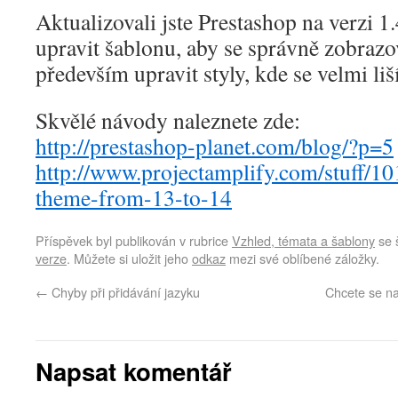
Aktualizovali jste Prestashop na verzi 1.
upravit šablonu, aby se správně zobrazo
především upravit styly, kde se velmi liš
Skvělé návody naleznete zde:
http://prestashop-planet.com/blog/?p=5
http://www.projectamplify.com/stuff/1
theme-from-13-to-14
Příspěvek byl publikován v rubrice
Vzhled, témata a šablony
se 
verze
. Můžete si uložit jeho
odkaz
mezi své oblíbené záložky.
←
Chyby při přidávání jazyku
Chcete se na
Napsat komentář