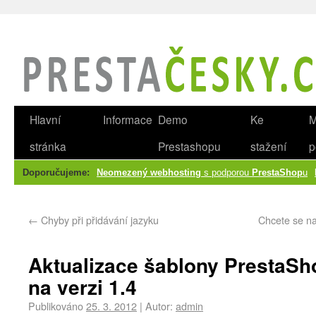
Hlavní
Informace
Demo
Ke
M
stránka
Prestashopu
stažení
p
Doporučujeme:
Neomezený webhosting
s podporou
PrestaShop
u
←
Chyby při přidávání jazyku
Chcete se na
Aktualizace šablony PrestaSho
na verzi 1.4
Publikováno
25. 3. 2012
|
Autor:
admin